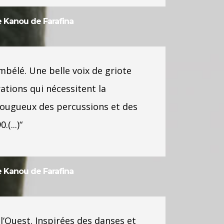
e Kanou de Farafina
mbélé. Une belle voix de griote
ations qui nécessitent la
fougueux des percussions et des
(...)“
de Kanou de Farafina
e l‘Ouest. Inspirées des danses et