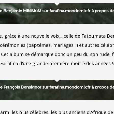
le de Benjamin MiNiMuM sur farafina.mondomix.fr à propos d
e, grâce à une nouvelle voix... celle de Fatoumata De
 cérémonies (baptêmes, mariages...) et autres célébr
e. Cet album se démarque donc un peu du son rude, 
Farafina d‘une grande première moitié des années 90.
e de François Bensignor sur farafina.mondomix.fr à propos 
 parmi les plus célèbres, les plus anciens d‘Afrique d